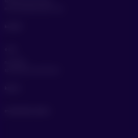
specifické technologie
naše specializace jako cdmo
kontakt
o nás
náš příběh
společenská odpovědnost
kariéra
materiály ke stažení