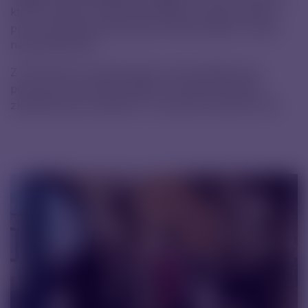
které vychází z hodnocení klientů z celého světa, a
pro nás znamená obrovské ocenění důvěry i práce
naší společnosti.
Z CPHI jsme si odvezli nejen nové kontakty, ale i
potvrzení, že osobní setkání a upřímná výměna
zkušeností jsou pořád to, co posouvá náš obor dál.