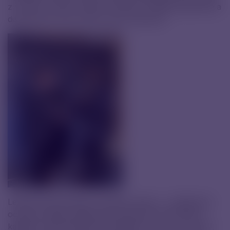
z výroby, vývoje, kvality i obchodu, sdíleli zkušenosti a
diskutovali o tom, kam se obor posouvá.
Letošní CPHI přineslo i skvělou zprávu – získali jsme
ocenění CDMO Leadership Awards Europe 2025 v
kategorii Small Molecule Dosage Form. Je to uznání,