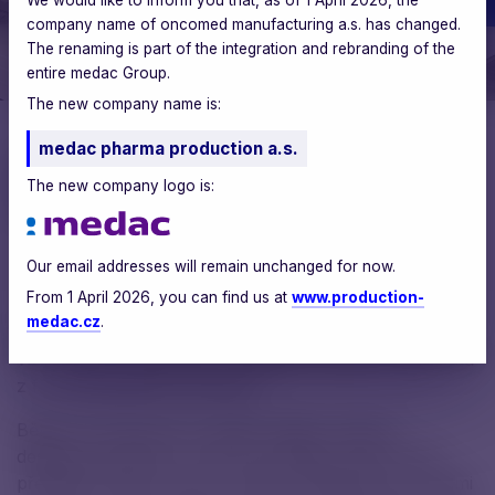
company name of oncomed manufacturing a.s. has changed.
The renaming is part of the integration and rebranding of the
entire medac Group.
The new company name is:
medac pharma production a.s.
Zuzana Jorová
The new company logo is:
Marketingový a obchodní manažer
Our email addresses will remain unchanged for now.
From 1 April 2026, you can find us at
www.production-
medac.cz
.
Na konci října jsme se zúčastnili veletrhu CPHI 2025
ve Frankfurtu, jednoho z největších setkání odborníků
z farmaceutického průmyslu.
Během tří dnů jsme na našem stánku mluvili s
desítkami partnerů i nových kontaktů, kterým jsme
představili naše servisy a služby. Setkali jsme se s lidmi