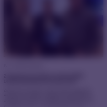
18. 11. 2025 |
Novinky
Získali jsme prestižní ocenění CDMO
Leadership Awards Europe 2025
Získali jsme prestižní ocenění CDMO Leadership
Awards Europe 2025 v kategorii Small Molecule
Dosage Form. Mezi oceněnými se objevilo jen pár
evropských firem – a my jsme jednou z nich.