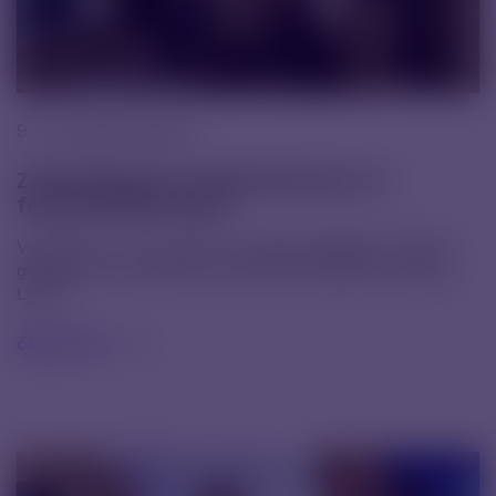
9. 12. 2025 |
Novinky
Zúčastnili jsme se HR konference ve
francouzském Lyonu
Ve dnech 1.–4. 12. jsme se zúčastnili dalšího ročníku
globální HR konference, která se tentokrát konala v
Lyonu.
čtěte více