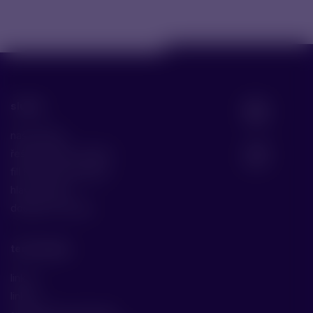
služby
naše služby
řešení malých molekul
fill & finish biomolekul
hlavní služby
doplňkové služby
technologie
linka 1
linka 2