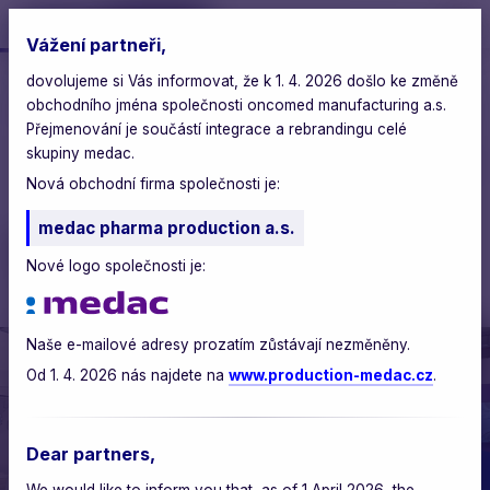
Vážení partneři,
dovolujeme si Vás informovat, že k 1. 4. 2026 došlo ke změně
oncomed
>
blog
>
obchodního jména společnosti oncomed manufacturing a.s.
byli jsme na veletrhu cphi 2025 ve frankfurtu
Přejmenování je součástí integrace a rebrandingu celé
skupiny medac.
čtvrtek, 6. listopadu 2025
Nová obchodní firma společnosti je:
medac pharma production a.s.
Byli jsme na veletrhu CPHI
Nové logo společnosti je:
2025 ve Frankfurtu
Naše e-mailové adresy prozatím zůstávají nezměněny.
Od 1. 4. 2026 nás najdete na
www.production-medac.cz
.
Dear partners,
We would like to inform you that, as of 1 April 2026, the