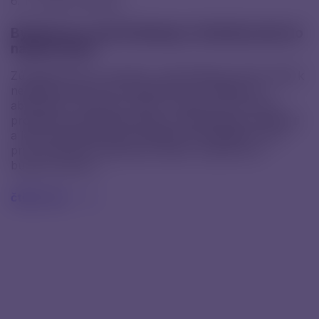
6. 11. 2025 |
Novinky
Byli jsme na JobChallenge a hledali posily do
našeho týmu
Zúčastnili jsme se veletrhu JobChallenge, který patří k
největším pracovním veletrhům pro studenty a
absolventy univerzit v Brně, a nejen pro ně. Akce
proběhla v kongresák.space na brněnském výstavišti
a letos přilákala stovky mladých lidí hledajících své
první pracovní zkušenosti, stáže i inspiraci pro
budoucí kariéru.
čtěte více