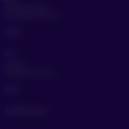
linka 2
specifické technologie
naše specializace jako cdmo
kontakt
o nás
náš příběh
společenská odpovědnost
kariéra
materiály ke stažení