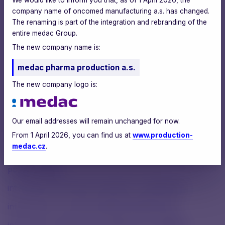
etický kodex pro skupinu medac
company name of oncomed manufacturing a.s. has changed.
certifikát TLC
The renaming is part of the integration and rebranding of the
entire medac Group.
certifikát ISO 45001
The new company name is:
ESG report 2023
medac pharma production a.s.
výpočet uhlíkové stopy
The new company logo is:
ESG report 2022
všeobecné nákupní podmínky
Our email addresses will remain unchanged for now.
politika bezpečnosti a ochrany zdraví při práci
From 1 April 2026, you can find us at
www.production-
medac.cz
.
kodex chování dodavatelů a obchodních partnerů
politika kvality
informační povinnosti uchazečů o zaměstnání
informace pro oznamovatele/whistleblowing