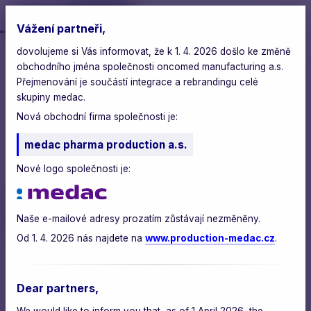
Vážení partneři,
dovolujeme si Vás informovat, že k 1. 4. 2026 došlo ke změně
oncomed
>
materiály ke stažení
obchodního jména společnosti oncomed manufacturing a.s.
Přejmenování je součástí integrace a rebrandingu celé
skupiny medac.
Nová obchodní firma společnosti je:
medac pharma production a.s.
materiály ke stažení
Nové logo společnosti je:
oncomed – materiály ke
stažení
Naše e-mailové adresy prozatím zůstávají nezměněny.
Od 1. 4. 2026 nás najdete na
www.production-medac.cz
.
ESG REPORT 2024
Dear partners,
výpočet uhlíkové stopy 2024
We would like to inform you that, as of 1 April 2026, the