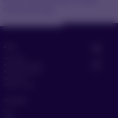
informace o kamerovém systému pro subjekty
ochrana osobních údajů
služby
naše služby
řešení malých molekul
fill & finish biomolekul
hlavní služby
doplňkové služby
technologie
linka 1