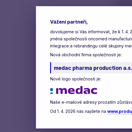
Dále b
netradi
přednáš
Vážení partneři,
Prostř
dovolujeme si Vás informovat, že k 1. 4
propaga
jména společnosti oncomed manufacturin
vybrané
integrace a rebrandingu celé skupiny me
absolve
Nová obchodní firma společnosti je:
Podpoře
medac pharma production a.s
školy. 
cesty p
Nové logo společnosti je:
bude v
činnost
učebnic
Naše e-mailové adresy prozatím zůstáva
pedago
Od 1. 4. 2026 nás najdete na
www.produ
Velmi s
odborní