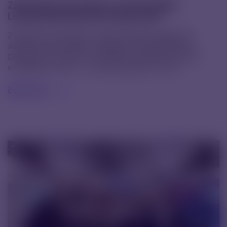
Získali jsme prestižní ocenění CDMO
Leadership Awards Europe 2025
Získali jsme prestižní ocenění CDMO Leadership
Awards Europe 2025 v kategorii Small Molecule
Dosage Form. Mezi oceněnými se objevilo jen pár
evropských firem – a my jsme jednou z nich.
čtěte více