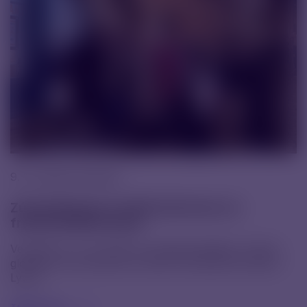
9. 12. 2025 |
Novinky
Zúčastnili jsme se HR konference ve
francouzském Lyonu
Ve dnech 1.–4. 12. jsme se zúčastnili dalšího ročníku
globální HR konference, která se tentokrát konala v
Lyonu.