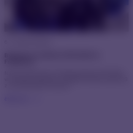
6. 11. 2025 |
Novinky
Byli jsme na veletrhu CPHI 2025 ve
Frankfurtu
Na konci října jsme se zúčastnili veletrhu CPHI 2025
ve Frankfurtu, jednoho z největších setkání odborníků
z farmaceutického průmyslu.
čtěte více