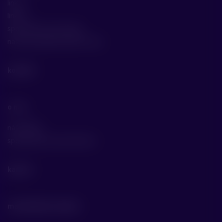
linka 1
linka 2
specifické technologie
naše specializace jako cdmo
kontakt
o nás
náš příběh
společenská odpovědnost
kariéra
materiály ke stažení