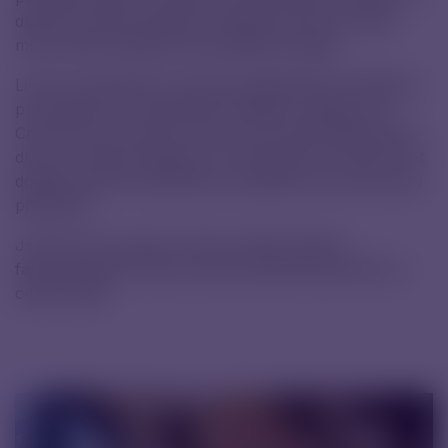
dubnu se linka rozjela do ostrého provozu a dnes
mohl ministr sledovat, jak úspěšně funguje.
Linka se zaměřuje na výrobu předplněných stříkaček
pro pacienty s revmatoidní artritidou, lupénkou či
Crohnovou chorobou. Jde o první technologii svého
druhu v České republice i na Slovensku a do dvou let
dokáže pokrýt celosvětovou poptávku po tomto typu
přípravků.
Jsme hrdí, že právě v Brně vzniká moderní
farmaceutická výroba, která pomáhá pacientům po
celém světě.