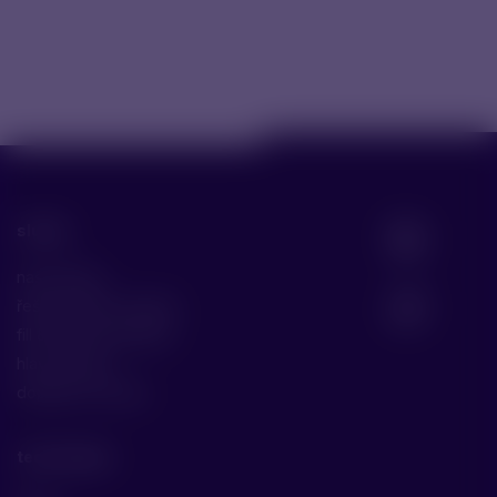
služby
naše služby
řešení malých molekul
fill & finish biomolekul
hlavní služby
doplňkové služby
technologie