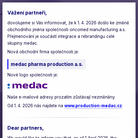
Vážení partneři,
dovolujeme si Vás informovat, že k 1. 4. 2026 došlo ke změně
oncomed
>
blog
>
obchodního jména společnosti oncomed manufacturing a.s.
ministr zdravotnictví navštívil naši výrobu
Přejmenování je součástí integrace a rebrandingu celé
skupiny medac.
čtvrtek, 18. září 2025
Nová obchodní firma společnosti je:
medac pharma production a.s.
Ministr zdravotnictví
Nové logo společnosti je:
navštívil naši výrobu
Naše e-mailové adresy prozatím zůstávají nezměněny.
Od 1. 4. 2026 nás najdete na
www.production-medac.cz
.
Dear partners,
We would like to inform you that, as of 1 April 2026, the