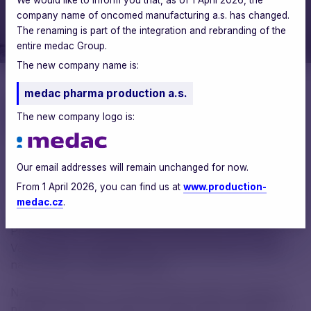
company name of oncomed manufacturing a.s. has changed.
The renaming is part of the integration and rebranding of the
entire medac Group.
The new company name is:
medac pharma production a.s.
Aneta Kárná
The new company logo is:
PR & CSR Manager
Our email addresses will remain unchanged for now.
From 1 April 2026, you can find us at
www.production-
medac.cz
.
Přivítali jsme u nás ministra zdravotnictví Vlastimila
Válka, který si prohlédl celý výrobní koridor a viděl
naši výrobu v plném provozu.
Navštívil také novou výrobní linku, kterou si poprvé
prohlédl už letos v březnu na slavnostním otevření. V