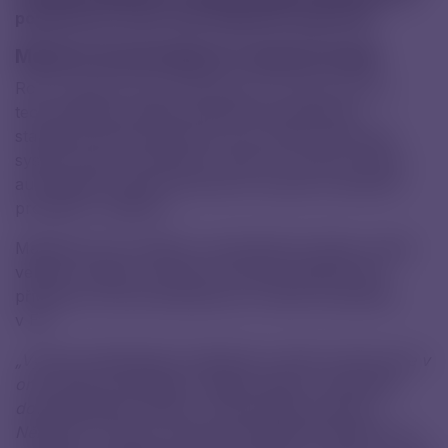
poptávku po tomto typu injekčních přípravků.
Moderní technologie pro domácí terapii
Roční kapacita linky přesahuje 100 milionů kusů a
technologicky splňuje nejvyšší farmaceutické
standardy. Mezi její klíčové prvky patří kontinuální
systém plnění umožňující vysokou rychlost výroby,
automatická optická kontrola a výroba ve sterilním
prostředí v izolátoru.
Mateřská firma medac je celosvětovým lídrem a díky
velkému objemu výroby je schopna dodávat tyto
přípravky cenově dostupné pro všechny pacienty
v EU.
„Výroba předplněných stříkaček na třetí výrobní lince v
oncomedu je příkladem integrovaného evropského
dodavatelského řetězce. Účinná látka pochází z
Německa a Finska, samotné předplněné stříkačky se