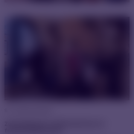
9. 12. 2025 |
Novinky
Zúčastnili jsme se HR konference ve
francouzském Lyonu