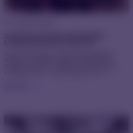
18. 11. 2025 |
Novinky
Získali jsme prestižní ocenění CDMO
Leadership Awards Europe 2025
Získali jsme prestižní ocenění CDMO Leadership
Awards Europe 2025 v kategorii Small Molecule
Dosage Form. Mezi oceněnými se objevilo jen pár
evropských firem – a my jsme jednou z nich.
čtěte více