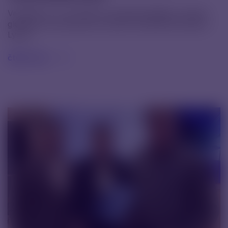
Ve dnech 1.–4. 12. jsme se zúčastnili dalšího ročníku
globální HR konference, která se tentokrát konala v
Lyonu.
čtěte více