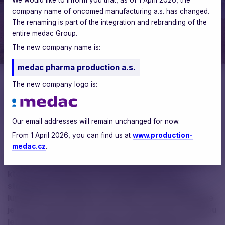
company name of oncomed manufacturing a.s. has changed.
The renaming is part of the integration and rebranding of the
entire medac Group.
The new company name is:
medac pharma production a.s.
The new company logo is:
Aneta Kárná
PR & CSR Manager
Our email addresses will remain unchanged for now.
From 1 April 2026, you can find us at
www.production-
medac.cz
.
Slavnostně jsme spustili naši třetí výrobní linku,
která se zaměřuje na výrobu předplněných
stříkaček pro pacienty s revmatoidní artritidou,
lupénkou či Crohnovou chorobou. Tato technologie
je první svého druhu u nás a na Slovensku a do dvou
let bude společnost schopna zajistit celosvětovou