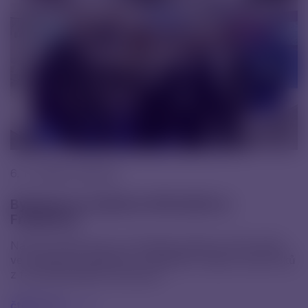
6. 11. 2025 |
Novinky
Byli jsme na veletrhu CPHI 2025 ve
Frankfurtu
Na konci října jsme se zúčastnili veletrhu CPHI 2025
ve Frankfurtu, jednoho z největších setkání odborníků
z farmaceutického průmyslu.
čtěte více