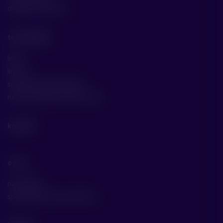
doplňkové služby
technologie
linka 1
linka 2
specifické technologie
naše specializace jako cdmo
kontakt
o nás
náš příběh
společenská odpovědnost