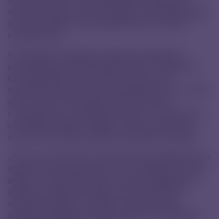
umožňují snazší a pohodlnější aplikaci léků, díky
čemuž jsou nemoci lépe zvládnuté,“
řekl Radek Fialka,
obchodní ředitel a člen představenstva oncomed
manufacturing.
Velkoobjemové stříkačky představují příležitosti
prorozšíření ambulantní/domácí péče. V případech,
kde hospitalizace byla nutná mimo jiné kvůli
nitrožilnímu infuznímu podání potřebných léčiv, může
dojít k výměně za pomalou podkožní injekci
v ambulanci či s autoinjektorem přímo v domácnosti,
což taktéž přispěje k vyššímu komfortu pacienta, a
zároveň se tím ušetří náklady zdravotního systému.
„Tato nová linka nám umožní zásobovat globální trhy a
společně s naší sesterskou firmou v Německu se stát
jedním z významných hráčů v oblasti předplněných
stříkaček. Naše léčivé přípravky jsou příkladem
moderních generik s přidanou hodnotou, která
pomáhají pacientům po celém světě,“
řekl předseda