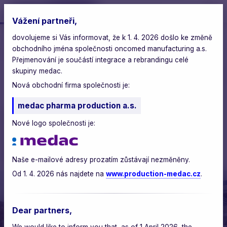
Vážení partneři,
dovolujeme si Vás informovat, že k 1. 4. 2026 došlo ke změně
oncomed
>
blog
>
obchodního jména společnosti oncomed manufacturing a.s.
slavnostní otevření výrobní linky na předplněné
stříkačky
Přejmenování je součástí integrace a rebrandingu celé
skupiny medac.
pátek, 28. března 2025
Nová obchodní firma společnosti je:
medac pharma production a.s.
Slavnostní otevření
Nové logo společnosti je:
výrobní linky na
předplněné stříkačky
Naše e-mailové adresy prozatím zůstávají nezměněny.
Od 1. 4. 2026 nás najdete na
www.production-medac.cz
.
Dear partners,
We would like to inform you that, as of 1 April 2026, the