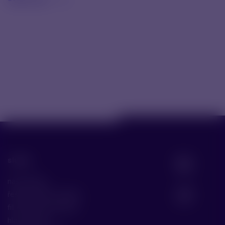
služby
naše služby
řešení malých molekul
fill & finish biomolekul
hlavní služby