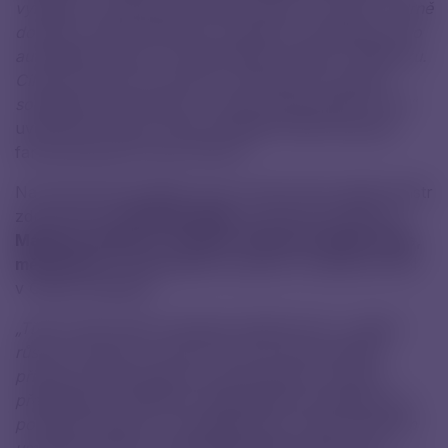
vyrábějí v německém Durynsku nebo ve Francii. V Brně
dochází k jejich sterilnímu rozplnění, kompletování do
autoinjektorů (per) a finální balení probíhá v Německu.
Cílovými trhy jsou země EU. Posilování evropské
soběstačnosti je jedním z našich dlouhodobých cílů,“
uvedl Filip Vrubel, výkonný ředitel České asociace
farmaceutických firem (ČAFF).
Na slavnostní spuštění nové výrobní linky přijali ministr
zdravotnictví
Vlastimil Válek,
brněnská primátorka
Markéta Vaňková, zástupci Jihomoravského kraje,
města Brna
i představitelé vysokých a středních škol
v České republice.
„Třetí výrobní linka znamená zásadní krok v našem
růstu a inovacích. Jsme hrdí, že se nám podařilo
přivést do Brna špičkovou technologii na výrobu
předplněných stříkaček. Maloobjemové stříkačky se
používají zejména v autoinjektorech, které pacientům